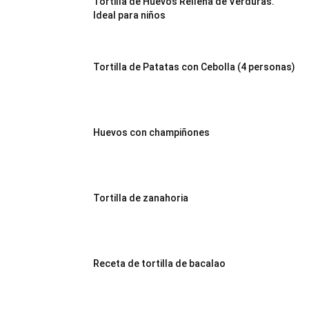
Tortilla de Huevos Rellena de Verduras.
Ideal para niños
|
Tortilla de Patatas con Cebolla (4 personas)
Receta
Huevos con champiñones
Cocina
Tortilla de zanahoria
Online
Receta de tortilla de bacalao
|