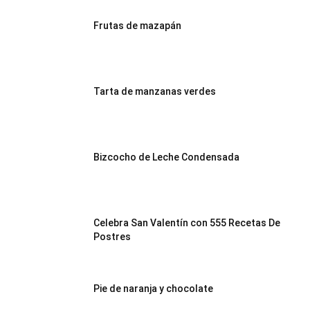
Frutas de mazapán
|
Receta
Tarta de manzanas verdes
Cocina
Bizcocho de Leche Condensada
Online
Celebra San Valentín con 555 Recetas De
Postres
|
Pie de naranja y chocolate