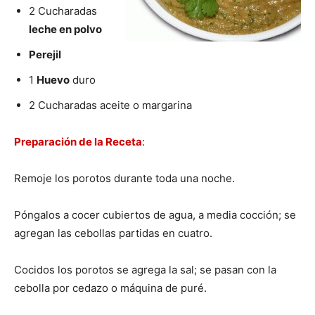
2 Cucharadas
leche en polvo
|
Perejil
1
Huevo
duro
Receta
2 Cucharadas aceite o margarina
Preparación de la Receta
:
Cocina
Remoje los porotos durante toda una noche.
Póngalos a cocer cubiertos de agua, a media cocción; se
Online
agregan las cebollas partidas en cuatro.
Cocidos los porotos se agrega la sal; se pasan con la
|
cebolla por cedazo o máquina de puré.