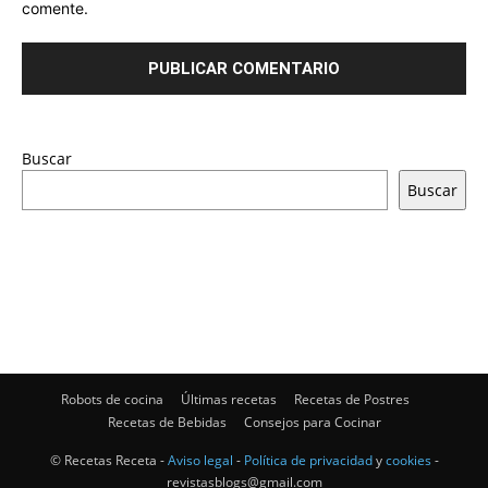
comente.
Buscar
Buscar
Robots de cocina
Últimas recetas
Recetas de Postres
Recetas de Bebidas
Consejos para Cocinar
© Recetas Receta -
Aviso legal
-
Política de privacidad
y
cookies
-
revistasblogs@gmail.com