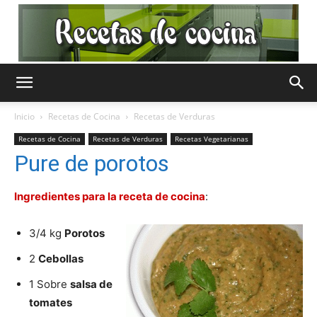
Recetas
Inicio
Recetas de Cocina
Recetas de Verduras
Recetas de Cocina
Recetas de Verduras
Recetas Vegetarianas
de
Pure de porotos
Ingredientes para la receta de cocina
:
Cocina
3/4 kg
Porotos
2
Cebollas
Gratis
1 Sobre
salsa de
tomates