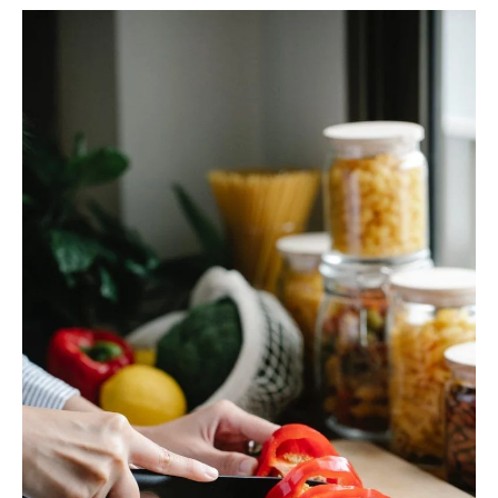
|
Receta
Cocina
Online
|