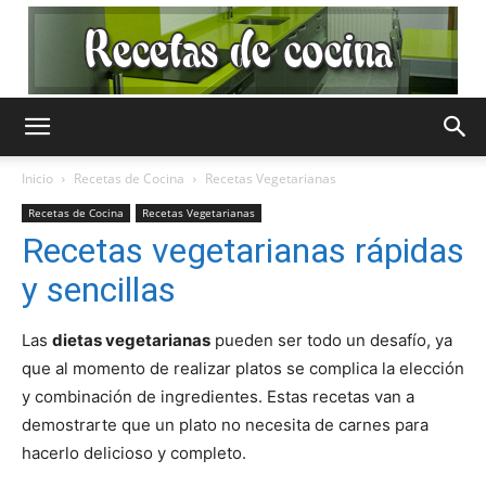
Recetas
Inicio
Recetas de Cocina
Recetas Vegetarianas
Recetas de Cocina
Recetas Vegetarianas
de
Recetas vegetarianas rápidas
y sencillas
Cocina
Las
dietas vegetarianas
pueden ser todo un desafío, ya
que al momento de realizar platos se complica la elección
y combinación de ingredientes. Estas recetas van a
demostrarte que un plato no necesita de carnes para
Gratis
hacerlo delicioso y completo.