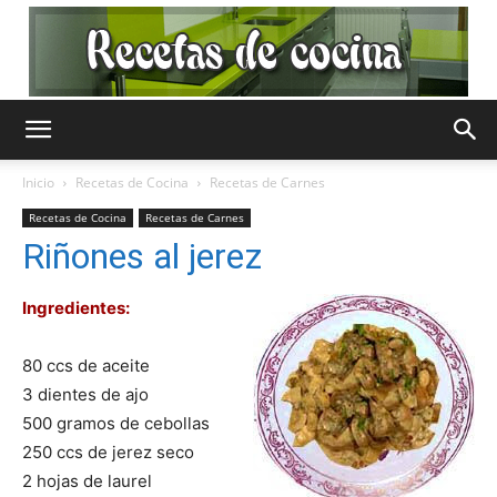
Recetas
Inicio
Recetas de Cocina
Recetas de Carnes
Recetas de Cocina
Recetas de Carnes
de
Riñones al jerez
Ingredientes:
Cocina
80 ccs de aceite
3 dientes de ajo
500 gramos de cebollas
Gratis
250 ccs de jerez seco
2 hojas de laurel