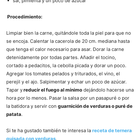
sal, pimienta y un poco de azúcar
Recetas
Procedimiento:
Limpiar bien la carne, quitándole toda la piel para que no
se encoja. Calentar la cacerola de 20 cm. mediana hasta
Fáciles
que tenga el calor necesario para asar. Do­rar la carne
detenidamente por todas partes. Añadir el tocino,
cortado a pedacitos, la cebolla picada y dorar un poco.
Agregar los tomates pelados y tritura­dos, el vino, el
perejil y el ajo. Salpimentar y echar un poco de azúcar.
Tapar y
reducir el fuego al mínimo
dejándolo hacerse una
hora por lo menos. Pasar la salsa por un pasapuré o por
la batidora y servir con
guarnición de verduras o puré de
patata
.
Si te ha gustado también te interesa la
receta de ternera
guisada con verduras
.