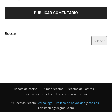
Buscar
Buscar
Robots de cocina
Últimas recetas
Recetas de Postres
Recetas de Bebidas
Consejos para Cocinar
© Recetas Receta -
Aviso legal
-
Política de privacidad
y
cookies
-
revistasblogs@gmail.com