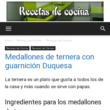
Recetas
Inicio
Recetas de Cocina
Recetas de Carnes
Recetas de Cocina
Recetas de Carnes
de
Medallones de ternera con
guarnición Duquesa
Cocina
La
ternera
es un plato que gusta a todos los de
la casa y más cuando se sirve con papas.
Gratis
Ingredientes para los medallones