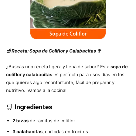
|
Receta
🥣 Receta: Sopa de Coliflor y Calabacitas 🥦
¿Buscas una receta ligera y llena de sabor? Esta
sopa de
Cocina
coliflor y calabacitas
es perfecta para esos días en los
que quieres algo reconfortante, fácil de preparar y
nutritivo. ¡Vamos a la cocina!
Online
🛒
Ingredientes
:
2 tazas
de ramitos de coliflor
|
3 calabacitas
, cortadas en trocitos