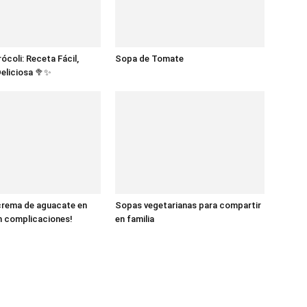
ócoli: Receta Fácil,
Sopa de Tomate
Deliciosa 🥦✨
Fáciles
crema de aguacate en
Sopas vegetarianas para compartir
n complicaciones!
en familia