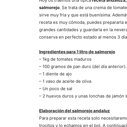
Hoy os traemos una típica
receta andaluza,
salmorejo
. Se trata de una crema de tomat
sirve muy fría y que está buenísima. Ademá
receta es muy cómoda, puedes prepararla 
grandes cantidades y guardarla en la nevera
conserva en perfecto estado al menos 3 día
Ingredientes para 1 litro de salmorejo
– 1kg de tomates maduros
– 100 gramos de pan duro (del día anterior).
– 1 diente de ajo
– 1 vaso de aceite de oliva
– Un poco de sal
– 2 huevos duros y unas lonchas de jamón 
Elaboración del salmorejo andaluz
Para preparar esta receta solo necesitarem
trocitos y lo echamos en el bol. A continua