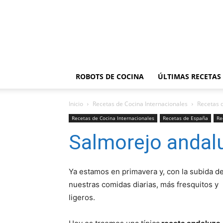
ROBOTS DE COCINA
ÚLTIMAS RECETAS
Inicio
Recetas de Cocina Internacionales
Recetas 
Recetas de Cocina Internacionales
Recetas de España
Re
Salmorejo andal
Ya estamos en primavera y, con la subida d
nuestras comidas diarias, más fresquitos y
ligeros.