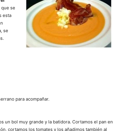
 el
e que se
s esta
en
, se
Gratis
s.
|
serrano para acompañar.
Receta
os un bol muy grande y la batidora. Cortamos el pan en
ción, cortamos los tomates y los añadimos también al