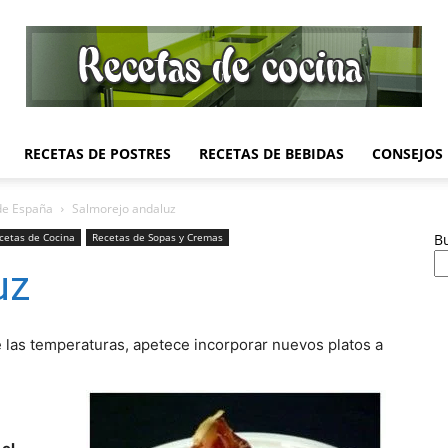
RECETAS DE POSTRES
RECETAS DE BEBIDAS
CONSEJOS
Recetas
de España
Salmorejo andaluz
cetas de Cocina
Recetas de Sopas y Cremas
B
uz
de
e las temperaturas, apetece incorporar nuevos platos a
Cocina