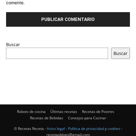
comente.
Buscar
Buscar
Robots de cocina
Últimas recetas
Recetas de Postres
Recetas de Bebidas
Consejos para Cocinar
© Recetas Receta -
Aviso legal
-
Política de privacidad
y
cookies
-
revistasblogs@gmail.com