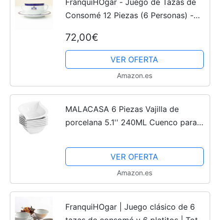
FranquiHOgar - Juego de Tazas de
Consomé 12 Piezas (6 Personas) -
Porcelana Blanca, Detalles Oro y Azul
72,00€
Cobalto, Elegancia Clásica, Apto
Lavavajillas
VER OFERTA
Amazon.es
MALACASA 6 Piezas Vajilla de
porcelana 5.1'' 240ML Cuenco para
Sopa Cuenco arroz para 6 Persona,
Serie ELVIRA
VER OFERTA
Amazon.es
FranquiHOgar | Juego clásico de 6
tazas de consomé y 6 platitos | Total