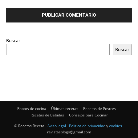
Buscar
Buscar
Robots de cocina
Últimas recetas
Recetas de Postres
Recetas de Bebidas
Consejos para Cocinar
© Recetas Receta -
Aviso legal
-
Política de privacidad
y
cookies
-
revistasblogs@gmail.com