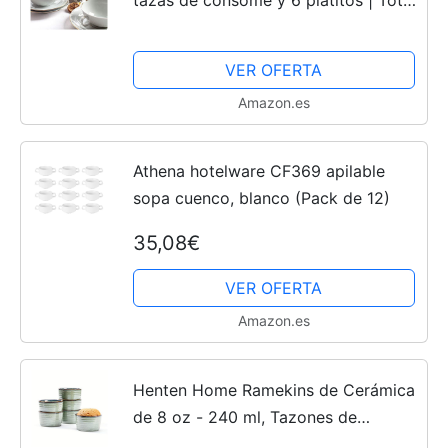
12 piezas | Modelo Rhein | Porcelana
blanca con filo de oro | MENAJE DE
VER OFERTA
MESA
Amazon.es
Athena hotelware CF369 apilable
sopa cuenco, blanco (Pack de 12)
35,08€
VER OFERTA
Amazon.es
Henten Home Ramekins de Cerámica
de 8 oz - 240 ml, Tazones de
Consomé para Hornear para Natillas,