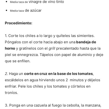
vinagre de vino tinto
Media taza de
de azúcar
Recetas
Media taza
Procedimiento:
Fáciles
1. Corte los chiles a lo largo y quíteles las simientes.
Pónga­los con el corte hacia abajo en una
bandeja de
horno
y gratínelos con el
gríll
precalentado hasta que la
piel se ennegrez­ca. Tápelos con papel de alu­minio y deje
que se enfilen.
2.
Haga un
corte en cruz en la base de los tomates
,
escál­delos en agua hirviendo unos 2 minutos y déjelos
enfriar. Pele los chiles y los tomates y córtelos en
troníos.
3. Ponga en una cazuela al fuego la cebolla, la manzana,