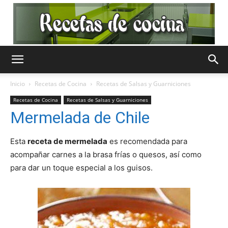
Recetas
Inicio
Recetas de Cocina
Recetas de Salsas y Guarniciones
Recetas de Cocina
Recetas de Salsas y Guarniciones
de
Mermelada de Chile
Esta
receta de mermelada
es recomendada para
acompañar carnes a la brasa frías o quesos, así como
Cocina
para dar un toque especial a los guisos.
Gratis