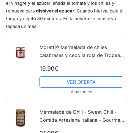
el vinagre y el azúcar: añada el tomate y los chiles y
remueva para
disolver el azúcar
. Cuando hierva, baje el
fuego y déjelo 30 minutos. En la nevera se conserva
tapada un mes.
Moretti® Mermelada de chiles
calabreses y cebolla roja de Tropea
IGP | 240 g Envasado en Vidrio |
19,90€
Hecho en Calabria (Mermelada de
chile)
VER OFERTA
Amazon.es
Mermelada de Chili - Sweet Chili -
Comida Artesiana Italiana - Gourmet
Delicatessen - Genial con crackers y