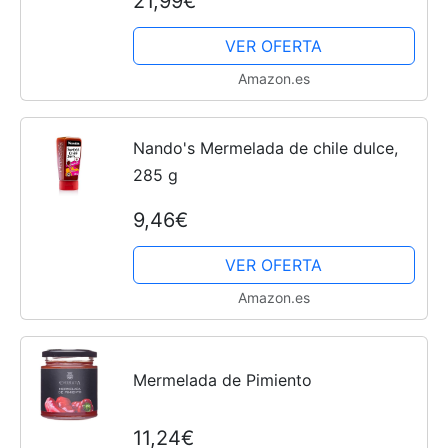
21,99€
queso - 100% Made Italy - Delizie
Vaticane di...
VER OFERTA
Amazon.es
Nando's Mermelada de chile dulce,
285 g
9,46€
VER OFERTA
Amazon.es
Mermelada de Pimiento
11,24€