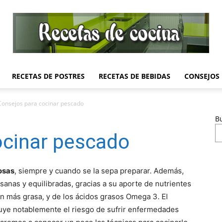
RECETAS DE POSTRES
RECETAS DE BEBIDAS
CONSEJOS
Recetas
Consejos para cocinar pescado
B
ocinar pescado
de
osas
, siempre y cuando se la sepa preparar. Además,
sanas y equilibradas, gracias a su aporte de nutrientes
 más grasa, y de los ácidos grasos Omega 3. El
nuye notablemente el riesgo de sufrir enfermedades
Cocina