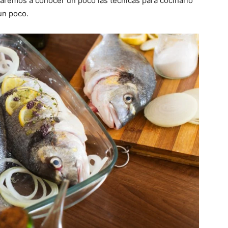
aremos a conocer un poco las técnicas para cocinarlo
un poco.
Gratis
|
Receta