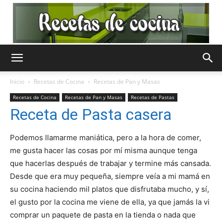
Recetas
Inicio
Recetas de Cocina
Recetas de Pan y Masas
Recetas de Cocina
Recetas de Pan y Masas
Recetas de Pastas
de
Receta de Pasta casera
Podemos llamarme maniática, pero a la hora de comer,
me gusta hacer las cosas por mí misma aunque tenga
Cocina
que hacerlas después de trabajar y termine más cansada.
Desde que era muy pequeña, siempre veía a mi mamá en
su cocina haciendo mil platos que disfrutaba mucho, y sí,
Gratis
el gusto por la cocina me viene de ella, ya que jamás la vi
comprar un paquete de pasta en la tienda o nada que