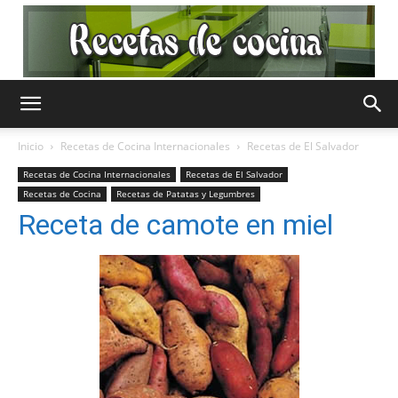
Recetas
Inicio
Recetas de Cocina Internacionales
Recetas de El Salvador
Recetas de Cocina Internacionales
Recetas de El Salvador
Recetas de Cocina
Recetas de Patatas y Legumbres
de
Receta de camote en miel
Cocina
Gratis