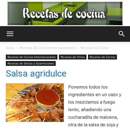
Recetas
Inicio
Recetas de Cocina Internacionales
Recetas de China
Recetas de Cocina Internacionales
Recetas de China
Recetas de Cocina
Recetas de Salsas y Guarniciones
de
Salsa agridulce
Ponemos todos los
Cocina
ingredientes en un cazo y
los mezclamos a fuego
lento, añadiendo una
Gratis
cucharadita de maicena,
otra de la salsa de soja y