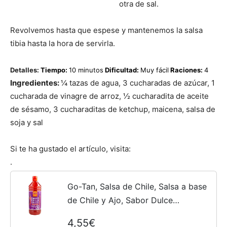
otra de sal.
|
Revolvemos hasta que espese y mantenemos la salsa
tibia hasta la hora de servirla.
Receta
Detalles:
Tiempo:
10 minutos
Dificultad:
Muy fácil
Raciones:
4
Ingredientes:
¼ tazas de agua, 3 cucharadas de azúcar, 1
cucharada de vinagre de arroz, ½ cucharadita de aceite
de sésamo, 3 cucharaditas de ketchup, maicena, salsa de
Cocina
soja y sal
Si te ha gustado el artículo, visita:
Online
.
Go-Tan, Salsa de Chile, Salsa a base
de Chile y Ajo, Sabor Dulce
|
Especiado, Picante Suave, 270 ml
4,55€