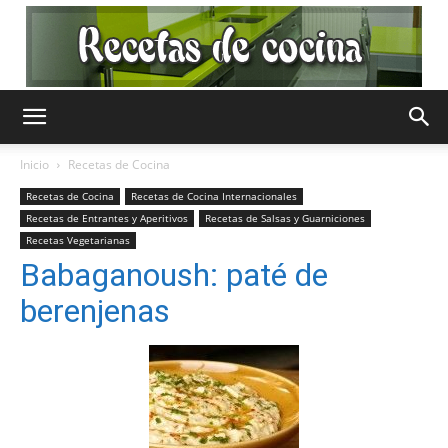
Recetas
Inicio
Recetas de Cocina
Recetas de Cocina
Recetas de Cocina Internacionales
Recetas de Entrantes y Aperitivos
Recetas de Salsas y Guarniciones
de
Recetas Vegetarianas
Babaganoush: paté de
berenjenas
Cocina
Gratis