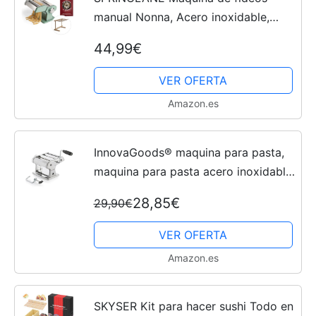
manual Nonna, Acero inoxidable,
Máquina para hacer pasta, incluye
44,99€
secador de pasta y 3 accesorios
para cortar espaguetis,...
VER OFERTA
Amazon.es
InnovaGoods® maquina para pasta,
maquina para pasta acero inoxidable,
maquina para pasta fresca, 3 tipos
28,85€
29,90€
de pasta espaguetis, tallarines y
lasaña,...
VER OFERTA
Amazon.es
SKYSER Kit para hacer sushi Todo en