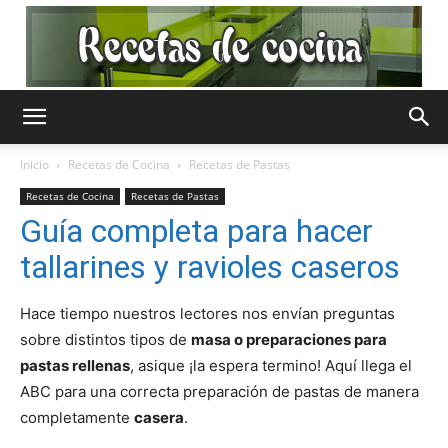
Recetas
Inicio
Recetas de Cocina
Recetas de Pastas
Recetas de Cocina
Recetas de Pastas
de
Guía completa para hacer
tallarines y ravioles caseros
Cocina
Hace tiempo nuestros lectores nos envían preguntas
sobre distintos tipos de
masa o preparaciones para
pastas rellenas
, asique ¡la espera termino! Aquí llega el
ABC para una correcta preparación de pastas de manera
Gratis
completamente
casera
.