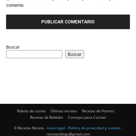
comente.
Buscar
Buscar
Robots de cocina
Últimas recetas
Recetas de Postres
Recetas de Bebidas
Consejos para Cocinar
© Recetas Receta -
Aviso legal
-
Política de privacidad
y
cookies
-
revistasblogs@gmail.com