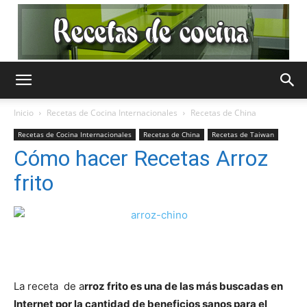
Recetas
Inicio
Recetas de Cocina Internacionales
Recetas de China
Recetas de Cocina Internacionales
Recetas de China
Recetas de Taiwan
de
Cómo hacer Recetas Arroz
frito
Cocina
Gratis
La receta de a
rroz frito es una de las más buscadas en
Internet por la cantidad de beneficios sanos para el