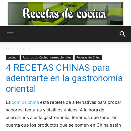
Recetas
Inicio
cocinar
cocinar
Recetas de Cocina Internacionales
Recetas de China
de
4 RECETAS CHINAS para
adentrarte en la gastronomía
oriental
Cocina
La
comida china
está repleta de alternativas para probar
sabores, texturas y platillos únicos. A la hora de
Gratis
acercarnos a esta gastronomía, tenemos que tener en
cuenta que los productos que se comen en China están