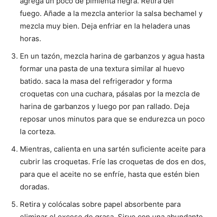
agrega un poco de pimienta negra. Retira del
fuego. Añade a la mezcla anterior la salsa bechamel y
Recetas
mezcla muy bien. Deja enfriar en la heladera unas
horas.
En un tazón, mezcla harina de garbanzos y agua hasta
Fáciles
formar una pasta de una textura similar al huevo
batido. saca la masa del refrigerador y forma
croquetas con una cuchara, pásalas por la mezcla de
harina de garbanzos y luego por pan rallado. Deja
reposar unos minutos para que se endurezca un poco
la corteza.
Mientras, calienta en una sartén suficiente aceite para
cubrir las croquetas. Fríe las croquetas de dos en dos,
para que el aceite no se enfríe, hasta que estén bien
doradas.
Retira y colócalas sobre papel absorbente para
eliminar el exceso de grasa. Sirve con una abundante