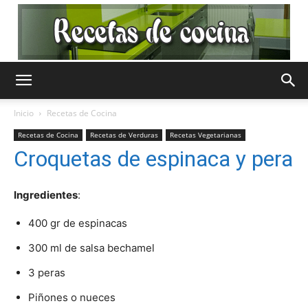
Recetas
Inicio
Recetas de Cocina
Recetas de Cocina
Recetas de Verduras
Recetas Vegetarianas
de
Croquetas de espinaca y pera
Ingredientes
:
Cocina
400 gr de espinacas
300 ml de salsa bechamel
3 peras
Gratis
Piñones o nueces