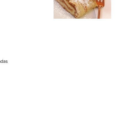
Gratis
adas
|
Receta