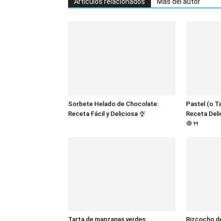
Artículos relacionados
Más del autor
Sorbete Helado de Chocolate:
Pastel (o T
Receta Fácil y Deliciosa 🍨
Receta Deli
🧅🍴
Tarta de manzanas verdes
Bizcocho d