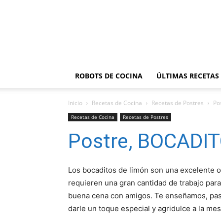
ROBOTS DE COCINA
ÚLTIMAS RECETAS
Inicio
Recetas de Cocina
Recetas de Postres
Po
Recetas de Cocina
Recetas de Postres
Postre, BOCADI
Los bocaditos de limón son una excelente 
requieren una gran cantidad de trabajo para
buena cena con amigos. Te enseñamos, paso
darle un toque especial y agridulce a la me