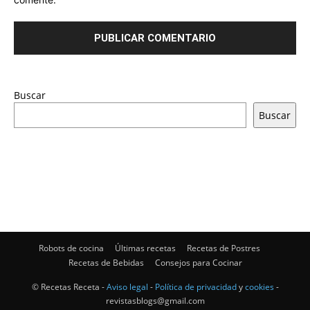
Buscar
Buscar
Robots de cocina
Últimas recetas
Recetas de Postres
Recetas de Bebidas
Consejos para Cocinar
© Recetas Receta -
Aviso legal
-
Política de privacidad
y
cookies
-
revistasblogs@gmail.com