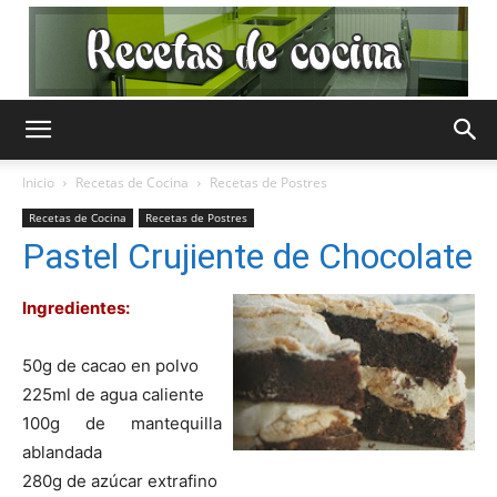
Recetas
Inicio
Recetas de Cocina
Recetas de Postres
Recetas de Cocina
Recetas de Postres
de
Pastel Crujiente de Chocolate
Ingredientes:
Cocina
50g de cacao en polvo
225ml de agua caliente
100g de mantequilla
Gratis
ablandada
280g de azúcar extrafino