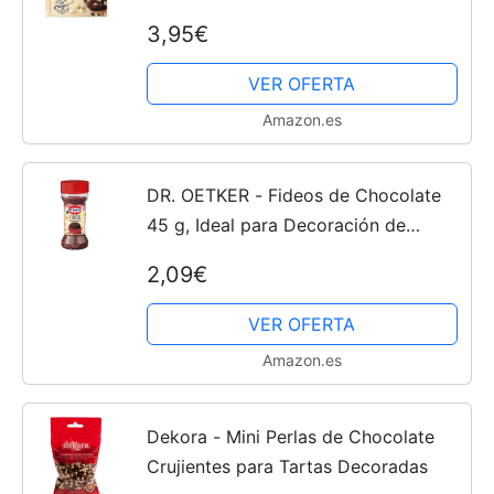
para Repostería y Pastelería, Textura
3,95€
Crujiente, Bolsa Doypack con Cierre
Zip
VER OFERTA
Amazon.es
DR. OETKER - Fideos de Chocolate
45 g, Ideal para Decoración de
Repostería y Pastelería, Sabor
2,09€
Chocolate Negro, Textura Crujiente,
Formato Dispensador
VER OFERTA
Amazon.es
Dekora - Mini Perlas de Chocolate
Crujientes para Tartas Decoradas