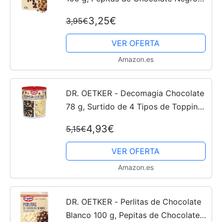
para Repostería y Pastelería, Textura
3,25€
3,95€
Crujiente, Bolsa Doypack con Cierre
Zip
VER OFERTA
Amazon.es
DR. OETKER - Decomagia Chocolate
78 g, Surtido de 4 Tipos de Topping
para Confitería y Repostería, Textura
4,93€
5,15€
Crujiente, Decoración Creativa para
Tartas
VER OFERTA
Amazon.es
DR. OETKER - Perlitas de Chocolate
Blanco 100 g, Pepitas de Chocolate