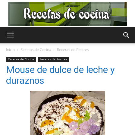
Recetas
Inicio
Recetas de Cocina
Recetas de Postres
Recetas de Cocina
Recetas de Postres
de
Mouse de dulce de leche y
duraznos
Cocina
Gratis