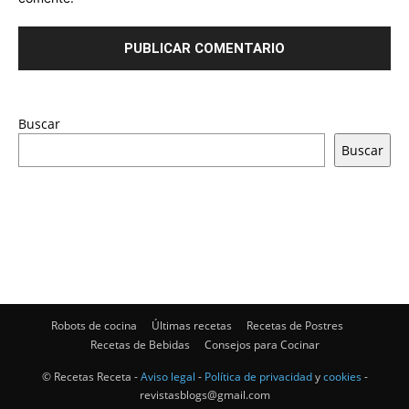
Buscar
Buscar
Robots de cocina
Últimas recetas
Recetas de Postres
Recetas de Bebidas
Consejos para Cocinar
© Recetas Receta -
Aviso legal
-
Política de privacidad
y
cookies
-
revistasblogs@gmail.com