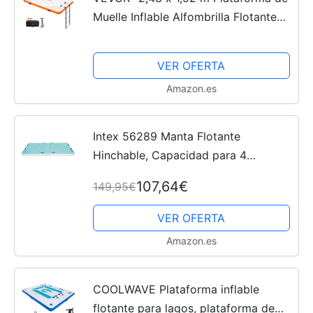
Muelle Inflable Alfombrilla Flotante
Antideslizante con Bolsa de
Transporte Portátil Escalera Extraíble
VER OFERTA
Balsa de Isla para...
Amazon.es
Intex 56289 Manta Flotante
Hinchable, Capacidad para 4
Personas, Peso Máx. Soportado 400
107,64€
149,95€
kg, con 8 Asas de Sujeción y 4 Porta
Bebidas, Medidas 183x310x18 cm,...
VER OFERTA
Amazon.es
COOLWAVE Plataforma inflable
flotante para lagos, plataforma de