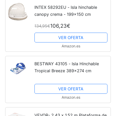
INTEX 58292EU - Isla hinchable
Recetas
canopy crema - 199x150 cm
106,23€
134,95€
Fáciles
VER OFERTA
Amazon.es
BESTWAY 43105 - Isla Hinchable
Tropical Breeze 389x274 cm
VER OFERTA
Amazon.es
VEVOR- 2,43 x 1,52 m Plataforma de