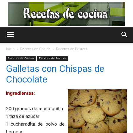
Recetas
Inicio
Recetas de Cocina
Recetas de Postres
Recetas de Cocina
Recetas de Postres
de
Galletas con Chispas de
Chocolate
Cocina
Ingredientes:
200 gramos de mantequilla
1 taza de azúcar
Gratis
1 cucharadita de polvo de
hornear