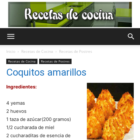
Recetas
Inicio
Recetas de Cocina
Recetas de Postres
Recetas de Cocina
Recetas de Postres
de
Coquitos amarillos
Ingredientes:
Cocina
4 yemas
2 huevos
1 taza de azúcar(200 gramos)
Gratis
1/2 cucharada de miel
2 cucharaditas de esencia de