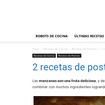
ROBOTS DE COCINA
ÚLTIMAS RECETAS
Inicio
Recetas de Cocina
Recetas de Postres
2 
Recetas de Cocina
Recetas de Postres
2 recetas de po
Las
manzanas son una fruta deliciosa
, y d
combinar con muchos ingredientes logrando