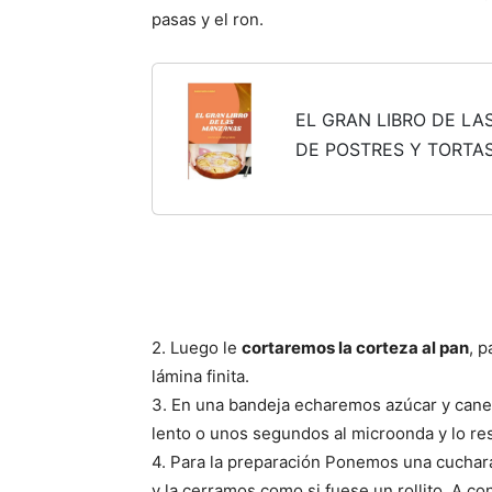
pasas y el ron.
EL GRAN LIBRO DE L
DE POSTRES Y TORTA
2. Luego le
cortaremos la corteza al pan
, p
lámina finita.
3. En una bandeja echaremos azúcar y canela
lento o unos segundos al microonda y lo r
4. Para la preparación Ponemos una cuchar
y la cerramos como si fuese un rollito. A co