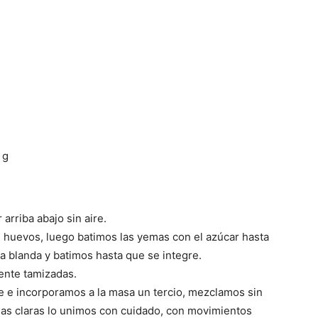
Cocina
Online
 g
arriba abajo sin aire.
|
s huevos, luego batimos las yemas con el azúcar hasta
 blanda y batimos hasta que se integre.
ente tamizadas.
te e incorporamos a la masa un tercio, mezclamos sin
e las claras lo unimos con cuidado, con movimientos
Recetas