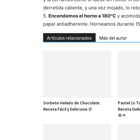
derretida caliente, y una vez mojado, lo re
5.
Encendemos el horno a 180ºC
y acomodam
papel antiadherente. Horneamos durante 15 
Artículos relacionados
Más del autor
Sorbete Helado de Chocolate:
Pastel (o T
Receta Fácil y Deliciosa 🍨
Receta Deli
🧅🍴