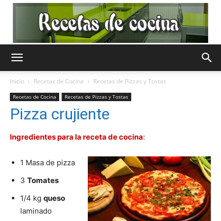
Recetas
Inicio
Recetas de Cocina
Recetas de Pizzas y Tostas
Recetas de Cocina
Recetas de Pizzas y Tostas
de
Pizza crujiente
Ingredientes para la receta de cocina
:
Cocina
1 Masa de pizza
3
Tomates
Gratis
1/4 kg
queso
laminado