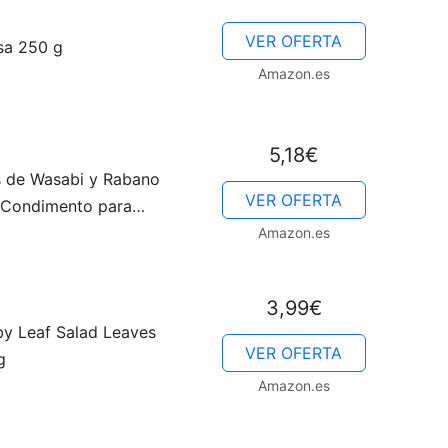
VER OFERTA
sa 250 g
Cocina
Amazon.es
5,18€
 de Wasabi y Rabano
Online
VER OFERTA
, Condimento para
arnes, Pescados, Sushi,
Amazon.es
ones: 34-5g
3,99€
|
y Leaf Salad Leaves
VER OFERTA
g
Amazon.es
Recetas