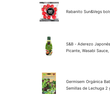
Rabanito Sun&Vegs bol
S&B - Aderezo Japonés
Picante, Wasabi Sauce
Ensaladas, acompañar C
o en Sándwiches, Raci
Germisem Orgánica Bab
Semillas de Lechuga 2 