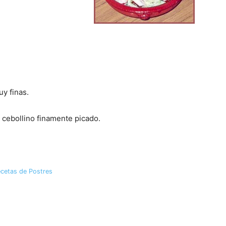
Gratis
uy finas.
 cebollino finamente picado.
|
cetas de Postres
Receta