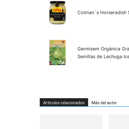
Colman´s Horseradish 
Germisem Orgánica Gra
Semillas de Lechuga Ic
Artículos relacionados
Más del autor