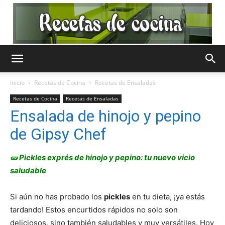
Recetas
Inicio
Recetas de Cocina
Recetas de Ensaladas
Recetas de Cocina
Recetas de Ensaladas
de
Ensalada de hinojo y pepino
de Gipsy Chef
Cocina
🥒 Pickles exprés de hinojo y pepino: tu nuevo vicio
saludable
Si aún no has probado los
pickles
en tu dieta, ¡ya estás
Gratis
tardando! Estos encurtidos rápidos no solo son
deliciosos, sino también saludables y muy versátiles. Hoy