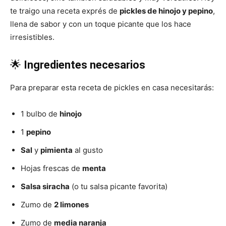
te traigo una receta exprés de
pickles de hinojo y pepino
,
|
llena de sabor y con un toque picante que los hace
irresistibles.
🌟
Ingredientes necesarios
Receta
Para preparar esta receta de pickles en casa necesitarás:
Cocina
1 bulbo de
hinojo
1
pepino
Sal
y
pimienta
al gusto
Online
Hojas frescas de
menta
Salsa siracha
(o tu salsa picante favorita)
|
Zumo de
2 limones
Zumo de
media naranja