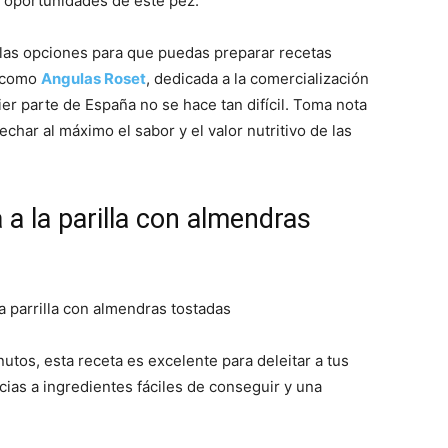
s oportunidades de este pez.
las opciones para que puedas preparar recetas
s como
Angulas Roset
, dedicada a la comercialización
er parte de España no se hace tan difícil. Toma nota
Gratis
char al máximo el sabor y el valor nutritivo de las
a a la parilla con almendras
|
tos, esta receta es excelente para deleitar a tus
Receta
ias a ingredientes fáciles de conseguir y una