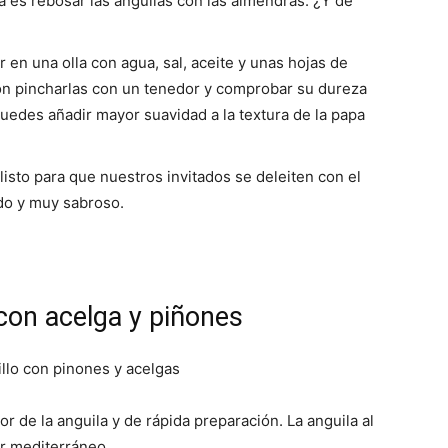
a es rebosar las anguilas con las almendras. ¿Y de
 en una olla con agua, sal, aceite y unas hojas de
a con pincharlas con un tenedor y comprobar su dureza
uedes añadir mayor suavidad a la textura de la papa
Fáciles
listo para que nuestros invitados se deleiten con el
pido y muy sabroso.
o con acelga y piñones
or de la anguila y de rápida preparación. La anguila al
or mediterráneo.