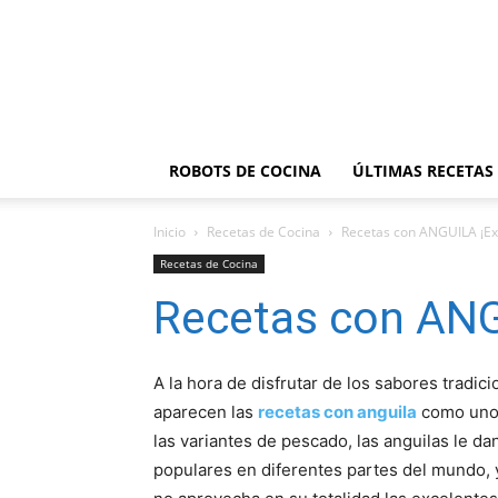
ROBOTS DE COCINA
ÚLTIMAS RECETAS
Inicio
Recetas de Cocina
Recetas con ANGUILA ¡Exq
Recetas de Cocina
Recetas con ANG
A la hora de disfrutar de los sabores tradic
aparecen las
recetas con anguila
como uno d
las variantes de pescado, las anguilas le d
populares en diferentes partes del mundo, y