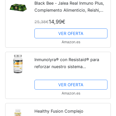
Black Bee - Jalea Real Inmuno Plus,
Complemento Alimenticio, Reishi,
Equinácea, Propólis y Vitaminas,
14,99€
25,38€
Ayuda a Fortalecer el Sistema
Inmunológico y Aumentar...
VER OFERTA
Amazon.es
Inmunolyra® con Resistaid® para
reforzar nuestro sistema
inmunológico – Fórmula testada con
prebioticos y vitamina D con una
VER OFERTA
triple acción de ayuda a...
Amazon.es
Healthy Fusion Complejo