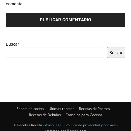
comente.
Buscar
Buscar
Robots de cocina
Últimas recetas
Recetas de Postres
Recetas de Bebidas
Consejos para Cocinar
© Recetas Receta -
Aviso legal
-
Política de privacidad
y
cookies
-
revistasblogs@gmail.com