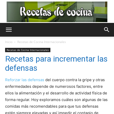
Recetas
Inicio
Recetas de Cocina Internacionales
Recetas de Cocina Internacionales
de
Recetas para incrementar las
defensas
Cocina
Reforzar las defensas
del cuerpo contra la gripe y otras
enfermedades depende de numerosos factores, entre
ellos la alimentación y el desarrollo de actividad física de
forma regular. Hoy exploramos cuáles son algunas de las
Gratis
comidas más recomendables para que tus defensas
estén siempre elevadas y así impedir el contagio de