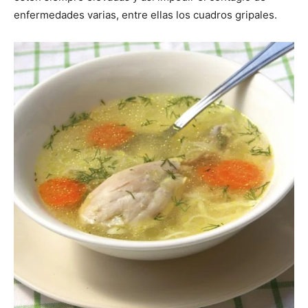
enfermedades varias, entre ellas los cuadros gripales.
|
Receta
Cocina
Online
|