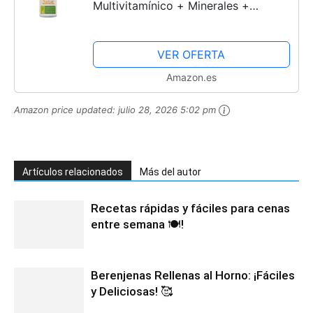
Multivitamínico + Minerales +
Oligoelementos | Fórmula con 28
Vitaminas y Minerales Esenciales |
VER OFERTA
Aporta Energía, Fuerza y Vitalidad |...
Amazon.es
Amazon price updated:
julio 28, 2026 5:02 pm
Artículos relacionados
Más del autor
Recetas rápidas y fáciles para cenas
entre semana 🍽️!
Berenjenas Rellenas al Horno: ¡Fáciles
y Deliciosas! 🥰