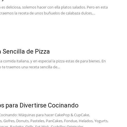
 es deliciosa, solemos hacer con ella platos salados. Pero en esta
traemos la receta de unos buñuelos de calabaza dulces,...
Cocina
 Sencilla de Pizza
Online
 la comida italiana, y en especial la pizza estas de para bienes. En
 te traemos una receta sencilla de...
|
s para Divertirse Cocinando
 Cocinando: Máquinas para hacer CakePop & CupCake,
, Gofres, Donuts, Pasteles, PanCakes, Fondue, Helados, Yogurts,
Recetas
apan, Raclette, Grills, Set Wok, Cuchillos Originales,...