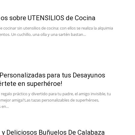
os sobre UTENSILIOS de Cocina
e cocinar sin utensilios de cocina: con ellos se realiza la alquimia
Gratis
entos. Un cuchillo, una olla y una sartén bastan...
|
Personalizadas para tus Desayunos
értete en superhéroe!
regalo práctico y divertido para tu padre, el amigo invisible, tu
u mejor amiga?Las tazas personalizables de superhéroes,
 en...
Receta
 y Deliciosos Buñuelos De Calabaza