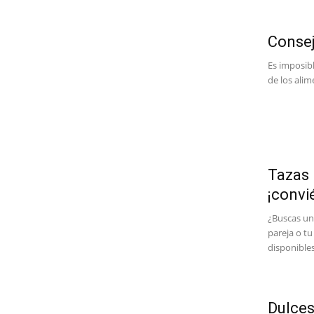
Consej
Es imposibl
de los alim
Tazas 
¡convi
¿Buscas un 
pareja o t
disponibles
Dulces