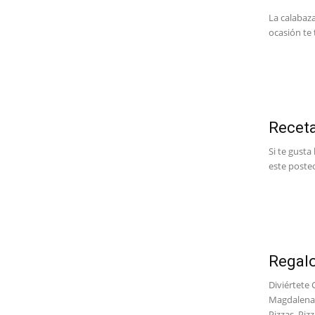
La calabaza
ocasión te 
Receta
Si te gusta
este posteo
Regalo
Diviértete
Magdalenas
Pizzas, Pizz