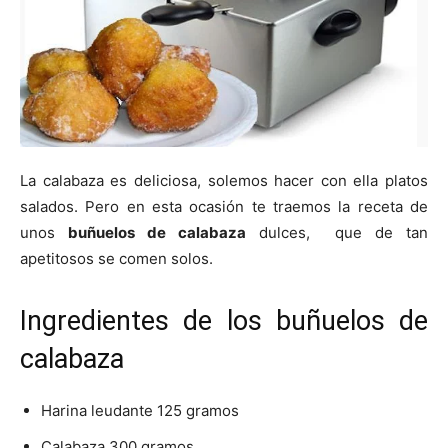
|
Receta
La calabaza es deliciosa, solemos hacer con ella platos
salados. Pero en esta ocasión te traemos la receta de
Cocina
unos
buñuelos de calabaza
dulces, que de tan
apetitosos se comen solos.
Online
Ingredientes de los buñuelos de
calabaza
|
Harina leudante 125 gramos
Calabaza 300 gramos