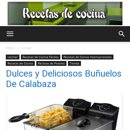
Recetas
Inicio
cocinar
cocinar
Recetas de Cocina Fáciles
Recetas de Cocina Internacionales
Recetas de Cocina
Recetas de Postres
Tienda
de
Dulces y Deliciosos Buñuelos
De Calabaza
Cocina
Gratis