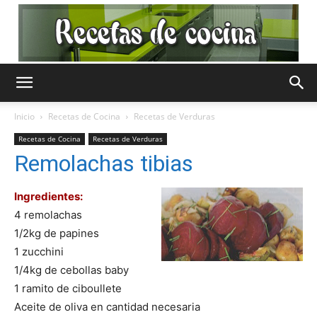
Recetas
Inicio
Recetas de Cocina
Recetas de Verduras
Recetas de Cocina
Recetas de Verduras
de
Remolachas tibias
Ingredientes:
4 remolachas
Cocina
1/2kg de papines
1 zucchini
1/4kg de cebollas baby
Gratis
1 ramito de ciboullete
Aceite de oliva en cantidad necesaria