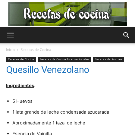
Recetas
Inicio
Recetas de Cocina
Recetas de Cocina
Recetas de Cocina Internacionales
Recetas de Postres
de
Quesillo Venezolano
Ingredientes
:
Cocina
5 Huevos
1 lata grande de leche condensada azucarada
Gratis
Aproximadamente 1 taza de leche
Esencia de Vainilla