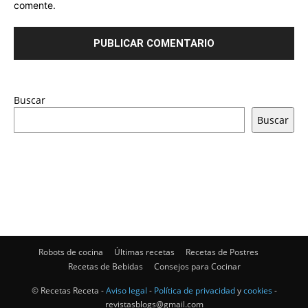
comente.
Buscar
Buscar
Robots de cocina
Últimas recetas
Recetas de Postres
Recetas de Bebidas
Consejos para Cocinar
© Recetas Receta -
Aviso legal
-
Política de privacidad
y
cookies
-
revistasblogs@gmail.com