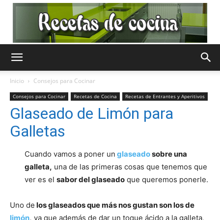
Recetas
Inicio
Consejos para Cocinar
Consejos para Cocinar
Recetas de Cocina
Recetas de Entrantes y Aperitivos
de
Glaseado de Limón para
Galletas
Cocina
Cuando vamos a poner un
glaseado
sobre una
galleta,
una de las primeras cosas que tenemos que
ver es el
sabor del glaseado
que queremos ponerle.
Gratis
Uno de
los glaseados que más nos gustan son los de
limón
,
ya que además de dar un toque ácido a la galleta,