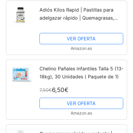
Adiós Kilos Rapid | Pastillas para
adelgazar rápido | Quemagrasas,
Termogénico y Saciante del Apetito |
Garcinia Cambogia, L-Carnitina,
VER OFERTA
Colina Bitartrato y...
Amazon.es
Chelino Pañales infantiles Talla 5 (13-
18kg), 30 Unidades ( Paquete de 1)
6,50€
7,50€
VER OFERTA
Amazon.es