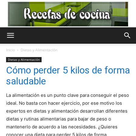
Recetas
Inicio
Dietas y Alimentación
Dietas y Alimentación
de
Cómo perder 5 kilos de forma
saludable
Cocina
La alimentación es un punto clave para conseguir el peso
ideal. No basta con hacer ejercicio, por ese motivo los
expertos en dietas y alimentación desarrollan diferentes
dietas y rutinas alimentarias para bajar de peso o
Gratis
mantenerlo de acuerdo a las necesidades. ¿Quieres
conocer una dieta para perder 5 kilos de forma