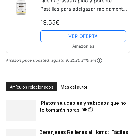
Quemagrasas rápido y potente |
Pastillas para adelgazar rápidamente
| Garcinia Cambogia, L-Carnitina,
19,55€
Glucomanano y CLA | Termogénico |
Supresor del apetito...
VER OFERTA
Amazon.es
Amazon price updated:
agosto 9, 2026 2:19 am
Artículos relacionados
Más del autor
¡Platos saludables y sabrosos que no
te tomarán horas! 🍽️⏱️
Berenjenas Rellenas al Horno: ¡Fáciles