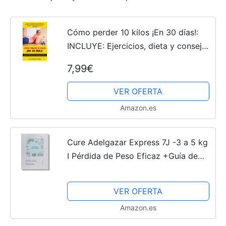
Cómo perder 10 kilos ¡En 30 días!:
INCLUYE: Ejercicios, dieta y consejos
de expertos
7,99€
VER OFERTA
Amazon.es
Cure Adelgazar Express 7J -3 a 5 kg
I Pérdida de Peso Eficaz +Guía de
Coaching para adelgazar I Dieta Box
- Sustituto de Comidas Baja en
VER OFERTA
Azúcar y Materias...
Amazon.es