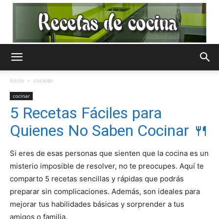
Recetas
Inicio
cocinar
cocinar
de
5 Recetas Fáciles para
Quienes No Saben Cocinar 🍴
Cocina
Si eres de esas personas que sienten que la cocina es un
misterio imposible de resolver, no te preocupes. Aquí te
comparto 5 recetas sencillas y rápidas que podrás
preparar sin complicaciones. Además, son ideales para
Gratis
mejorar tus habilidades básicas y sorprender a tus
amigos o familia.