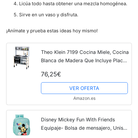
Licúa todo hasta obtener una mezcla homogénea.
Sirve en un vaso y disfruta.
¡Anímate y prueba estas ideas hoy mismo!
Theo Klein 7199 Cocina Miele, Cocina
Blanca de Madera Que Incluye Placa
de cocción, Medidas 70 cm x 30 cm
76,25€
x 91 cm, de Acero Inoxidable y
Madera, Juguete para...
VER OFERTA
Amazon.es
Disney Mickey Fun With Friends
Equipaje- Bolsa de mensajero, Unisex
niños, Friends, Talla única