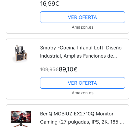
16,99€
VER OFERTA
Amazon.es
Smoby -Cocina Infantil Loft, Diseño
Industrial, Amplias Funciones de
Juego, Área Cocina, Fregadero,
89,10€
109,95€
Horno, Nevera, Máquina Café, 32
Accesorios, Juguete Niños...
VER OFERTA
Amazon.es
BenQ MOBIUZ EX2710Q Monitor
Gaming (27 pulgadas, IPS, 2K, 165 Hz
1ms HDR 400, FreeSync Premium,