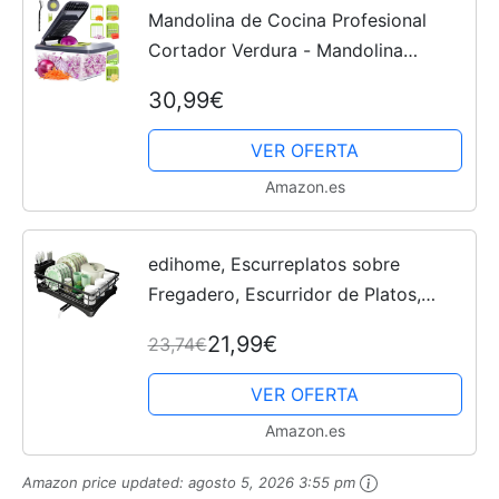
Mandolina de Cocina Profesional
Cortador Verdura - Mandolina
Verduras con 6 Cuchillas Acero
30,99€
Inoxidable y Guantes de Seguridad,
Rallador Verduras
VER OFERTA
Amazon.es
edihome, Escurreplatos sobre
Fregadero, Escurridor de Platos,
Acero Inoxidable, Bandeja Antigoteo
21,99€
23,74€
y Boquilla de Drenaje, Drying Rack,
para Ollas Cocina,...
VER OFERTA
Amazon.es
Amazon price updated:
agosto 5, 2026 3:55 pm