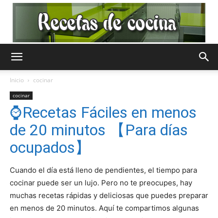
Recetas
Inicio
cocinar
cocinar
de
⌚Recetas Fáciles en menos
de 20 minutos 【Para días
ocupados】
Cocina
Cuando el día está lleno de pendientes, el tiempo para
cocinar puede ser un lujo. Pero no te preocupes, hay
Gratis
muchas recetas rápidas y deliciosas que puedes preparar
en menos de 20 minutos. Aquí te compartimos algunas