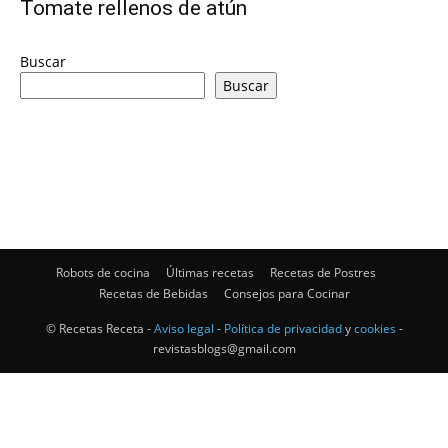
Tomate rellenos de atún
|
Buscar
Buscar
Receta
Cocina
Robots de cocina
Últimas recetas
Recetas de Postres
Recetas de Bebidas
Consejos para Cocinar
Online
© Recetas Receta -
Aviso legal
-
Política de privacidad
y
cookies
-
revistasblogs@gmail.com
|