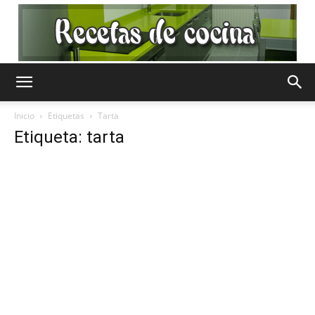
Recetas
Inicio
Etiquetas
Tarta
Etiqueta: tarta
de
Cocina
Gratis