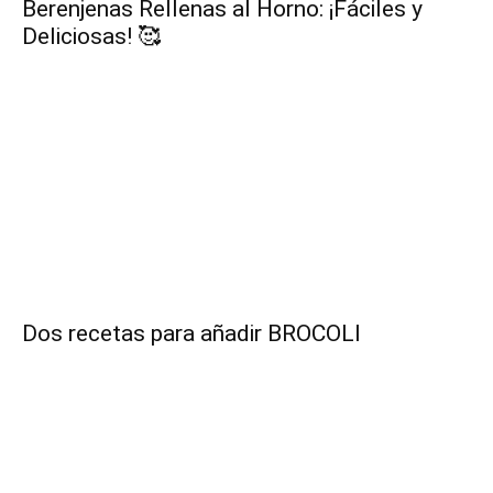
Berenjenas Rellenas al Horno: ¡Fáciles y
Deliciosas! 🥰
|
Receta
Cocina
Dos recetas para añadir BROCOLI
Online
|