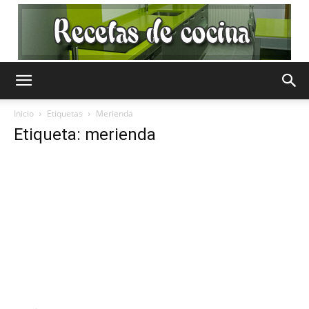
Recetas
Inicio
Etiquetas
Merienda
Etiqueta: merienda
de
Cocina
Gratis