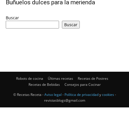
Buñuelos dulces para la merienda
|
Buscar
Buscar
Receta
Cocina
Robots de cocina
Últimas recetas
Recetas de Postres
Recetas de Bebidas
Consejos para Cocinar
Online
© Recetas Receta -
Aviso legal
-
Política de privacidad
y
cookies
-
revistasblogs@gmail.com
|