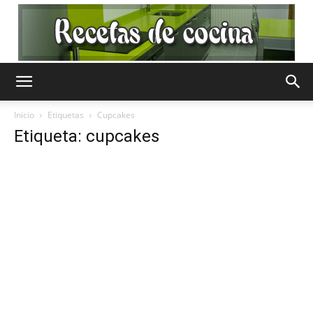
Recetas
Inicio
Etiquetas
Cupcakes
Etiqueta: cupcakes
de
Cocina
Gratis