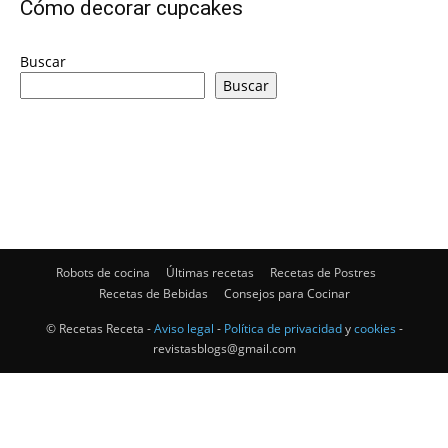
Cómo decorar cupcakes
|
Buscar
Buscar
Receta
Cocina
Robots de cocina
Últimas recetas
Recetas de Postres
Recetas de Bebidas
Consejos para Cocinar
Online
© Recetas Receta -
Aviso legal
-
Política de privacidad
y
cookies
-
revistasblogs@gmail.com
|