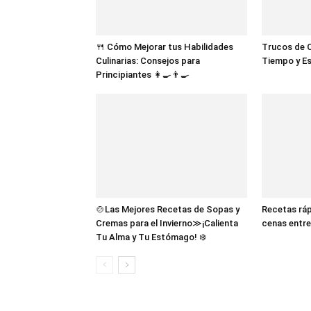
🍴 Cómo Mejorar tus Habilidades
Trucos de C
Culinarias: Consejos para
Tiempo y Es
Principiantes 👩‍🍳👨‍🍳
🍲Las Mejores Recetas de Sopas y
Recetas ráp
Cremas para el Invierno≫¡Calienta
cenas entre
Tu Alma y Tu Estómago! ❄️