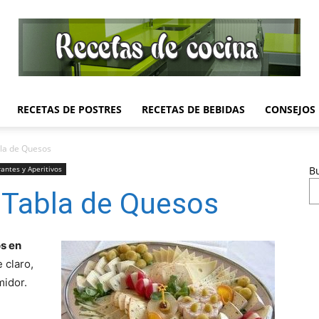
RECETAS DE POSTRES
RECETAS DE BEBIDAS
CONSEJOS
Recetas
la de Quesos
antes y Aperitivos
B
 Tabla de Quesos
de
os en
 claro,
midor.
Cocina