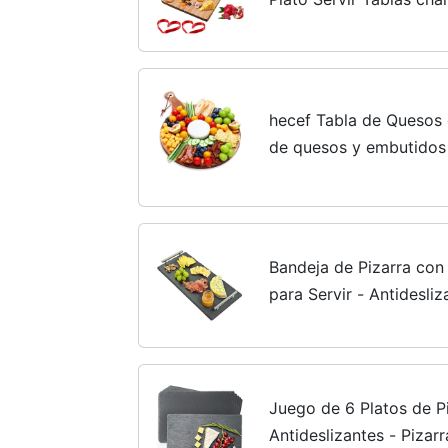
para Fiestas Juego Re
Personalizado Apertura 
hecef Tabla de Quesos
de quesos y embutidos
Bandejas para servir co
con mango för...
Bandeja de Pizarra con
para Servir - Antidesliz
Juego de 6 Platos de P
Antideslizantes - Pizar