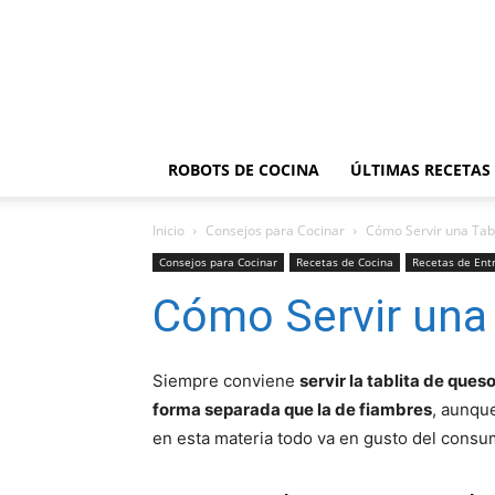
ROBOTS DE COCINA
ÚLTIMAS RECETAS
Inicio
Consejos para Cocinar
Cómo Servir una Tab
Consejos para Cocinar
Recetas de Cocina
Recetas de Entr
Cómo Servir una
Siempre conviene
servir la tablita de ques
forma separada que la de fiambres
, aunque
en esta materia todo va en gusto del consu