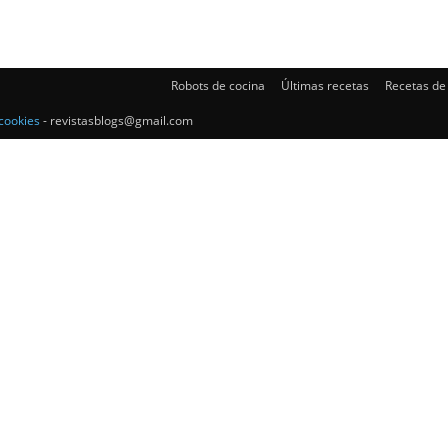
Robots de cocina
Últimas recetas
Recetas de
Gratis
cookies
- revistasblogs@gmail.com
|
Receta