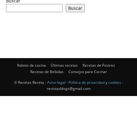
Buscar
Buscar
|
Receta
Robots de cocina
Últimas recetas
Recetas de Postres
Cocina
Recetas de Bebidas
Consejos para Cocinar
© Recetas Receta -
Aviso legal
-
Política de privacidad
y
cookies
-
revistasblogs@gmail.com
Online
|